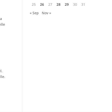
25
26
27
28
29
30
31
« Sep
Nov »
 a
elle
l.
lle.