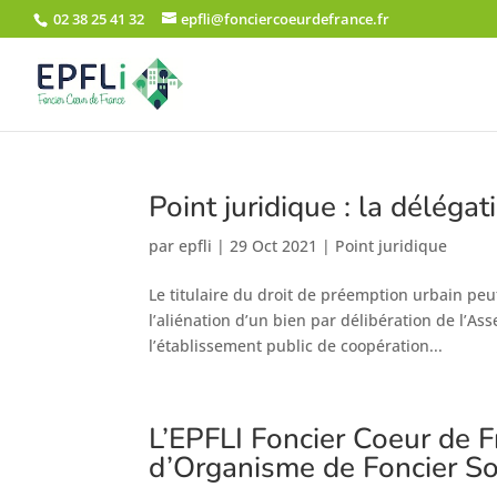
02 38 25 41 32
epfli@fonciercoeurdefrance.fr
Point juridique : la déléga
par
epfli
|
29 Oct 2021
|
Point juridique
Le titulaire du droit de préemption urbain pe
l’aliénation d’un bien par délibération de l’A
l’établissement public de coopération...
L’EPFLI Foncier Coeur de F
d’Organisme de Foncier So