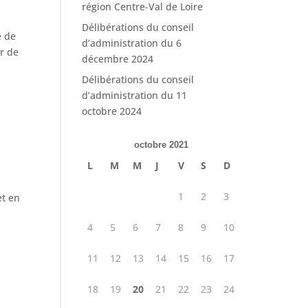
région Centre-Val de Loire
Délibérations du conseil
e de
d’administration du 6
ur de
décembre 2024
Délibérations du conseil
d’administration du 11
octobre 2024
octobre 2021
L
M
M
J
V
S
D
1
2
3
et en
4
5
6
7
8
9
10
11
12
13
14
15
16
17
18
19
20
21
22
23
24