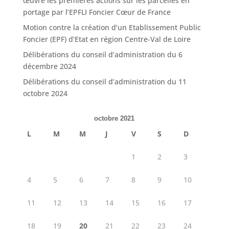
œuvre les premières actions sur les parcelles en
portage par l’EPFLI Foncier Cœur de France
Motion contre la création d’un Etablissement Public
Foncier (EPF) d’Etat en région Centre-Val de Loire
Délibérations du conseil d’administration du 6
décembre 2024
Délibérations du conseil d’administration du 11
octobre 2024
octobre 2021
L
M
M
J
V
S
D
1
2
3
4
5
6
7
8
9
10
11
12
13
14
15
16
17
18
19
20
21
22
23
24