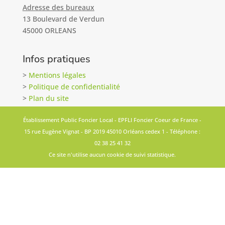
Adresse des bureaux
13 Boulevard de Verdun
45000 ORLEANS
Infos pratiques
>
Mentions légales
>
Politique de confidentialité
>
Plan du site
Établissement Public Foncier Local - EPFLI Foncier Coeur de France -
15 rue Eugène Vignat - BP 2019 45010 Orléans cedex 1 - Téléphone :
02 38 25 41 32
Ce site n'utilise aucun cookie de suivi statistique.