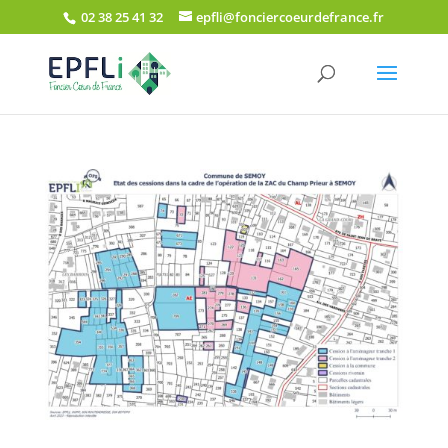
02 38 25 41 32
epfli@fonciercoeurdefrance.fr