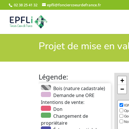
02 38 25 41 32
epfli@fonciercoeurdefrance.fr
Projet de mise en va