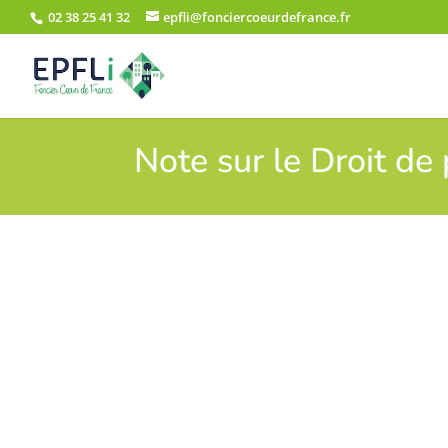
02 38 25 41 32
epfli@fonciercoeurdefrance.fr
Note sur le Droit d