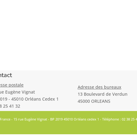
tact
sse postale
Adresse des bureaux
ue Eugène Vignat
13 Boulevard de Verdun
019 - 45010 Orléans Cedex 1
45000 ORLEANS
8 25 41 32
 France - 15 rue Eugène Vignat - BP 2019 45010 Orléans cedex 1 - Téléphone : 02 38 25 