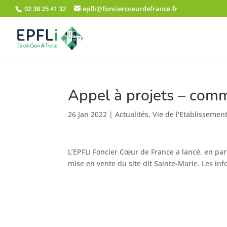
02 38 25 41 32
epfli@fonciercoeurdefrance.fr
Appel à projets – c
26 Jan 2022
|
Actualités
,
Vie de l'Etablissemen
L’EPFLI Foncier Cœur de France a lancé, en pa
mise en vente du site dit Sainte-Marie. Les inf