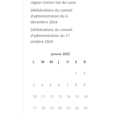
région Centre-Val de Loire
Délibérations du conseil
d’administration du 6
décembre 2024
Délibérations du conseil
d’administration du 11
octobre 2024
janvier 2022
L
M
M
J
V
S
D
1
2
3
4
5
6
7
8
9
10
11
12
13
14
15
16
17
18
19
20
21
22
23